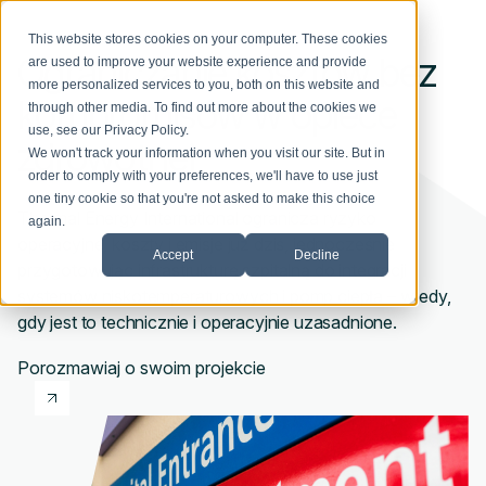
This website stores cookies on your computer. These cookies
Ograniczanie kosztów bez
are used to improve your website experience and provide
more personalized services to you, both on this website and
kompromisów w opiece
through other media. To find out more about the cookies we
use, see our
Privacy Policy
.
zdrowotnej
We won't track your information when you visit our site. But in
order to comply with your preferences, we'll have to use just
one tiny cookie so that you're not asked to make this choice
Thermal Energy International ogranicza ryzyko
again.
operacyjne, koszty i emisje już dziś, jednocześnie
Accept
Decline
przygotowując infrastrukturę szpitalną do integracji
systemów niskotemperaturowych i pomp ciepła – wtedy,
gdy jest to technicznie i operacyjnie uzasadnione.
Porozmawiaj o swoim projekcie