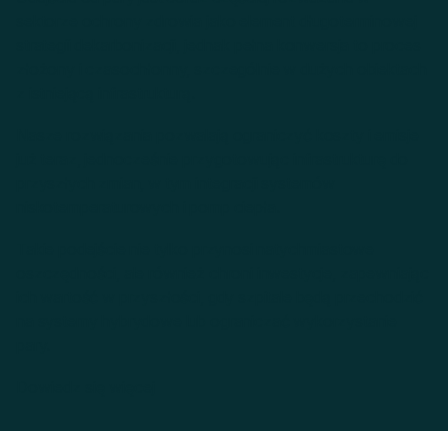
sektorze ochrony zdrowia jako element długoterminowej
strategii dekarbonizacji, jednak pełna konwersja to proces
złożony i czasochłonny, szczególnie w dużych obiektach
z istniejącą infrastrukturą.
Nasze rozwiązania pozwalają ograniczyć koszty i emisje
już teraz, jednocześnie przygotowując infrastrukturę do
przyszłych zmian, w tym integracji systemów
niskotemperaturowych i pomp ciepła.
Takie podejście nie tylko przynosi natychmiastowe
oszczędności, ale również chroni inwestycje, zapewniając
ich wartość w przyszłości, gdy szpitale będą przechodzić
na systemy hybrydowe lub ograniczać wykorzystanie
pary.
Dowiedz się więcej