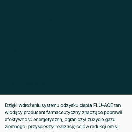
~ $
740 000
Roczne oszczędności (USD)
4
Okres zwrotu (lata)
1 280
Roczna redukcja CO₂ (tony)
Dzięki wdrożeniu systemu odzysku ciepła FLU-ACE ten
wiodący producent farmaceutyczny znacząco poprawił
efektywność energetyczną, ograniczył zużycie gazu
ziemnego i przyspieszył realizację celów redukcji emisji.