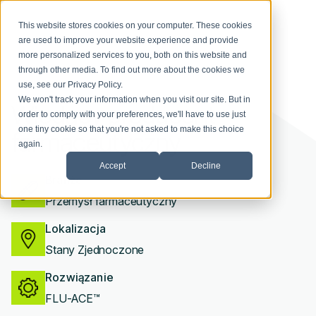
This website stores cookies on your computer. These cookies
are used to improve your website experience and provide
more personalized services to you, both on this website and
through other media. To find out more about the cookies we
use, see our
Privacy Policy
.
We won't track your information when you visit our site. But in
Wiodący producent
order to comply with your preferences, we'll have to use just
one tiny cookie so that you're not asked to make this choice
farmaceutyczny
again.
Accept
Decline
Branże
Przemysł farmaceutyczny
Lokalizacja
Stany Zjednoczone
Rozwiązanie
FLU-ACE™