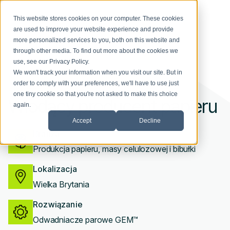
This website stores cookies on your computer. These cookies
are used to improve your website experience and provide
more personalized services to you, both on this website and
through other media. To find out more about the cookies we
use, see our
Privacy Policy
.
We won't track your information when you visit our site. But in
PONAD 20 LAT POTWIERDZONEJ
order to comply with your preferences, we'll have to use just
SKUTECZNOŚCI
one tiny cookie so that you're not asked to make this choice
Wiodący producent papieru
again.
Accept
Decline
Branża
Produkcja papieru, masy celulozowej i bibułki
Lokalizacja
Wielka Brytania
Rozwiązanie
Odwadniacze parowe GEM™