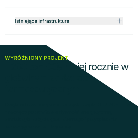
Istniejąca infrastruktura
WYRÓŻNIONY PROJEKT
1 280 ton CO₂ mniej rocznie w
globalnym zakładzie
farmaceutycznym
Dzięki wdrożeniu systemu odzysku ciepła FLU-ACE firma
znacząco poprawiła efektywność energetyczną,
zmniejszyła zużycie gazu ziemnego i przyspieszyła
realizację celów redukcji emisji.