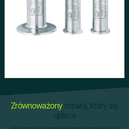
Zrównoważony
rozwój, który się
opłaca
Rozwiązania zapewniające potwierdzone efekty od