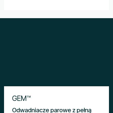
Sprawdzone technologie w
przemyśle farmaceutycznym
Dzięki ponad 25-letniemu doświadczeniu dostarczamy
rozwiązania poprawiające niezawodność systemów
parowych, odzysk ciepła i efektywność energetyczną
przy zachowaniu najwyższych standardów higieny.
GEM™
Odwadniacze parowe z pełną