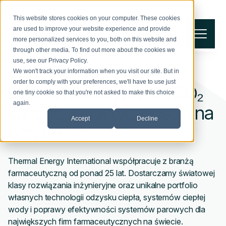
This website stores cookies on your computer. These cookies
are used to improve your website experience and provide
more personalized services to you, both on this website and
through other media. To find out more about the cookies we
use, see our
Privacy Policy
.
We won't track your information when you visit our site. But in
PRZEMYSŁ FARMACEUTYCZNY
order to comply with your preferences, we'll have to use just
Realna redukcja emisji CO₂
one tiny cookie so that you're not asked to make this choice
again.
już dziś, z elastycznością na
Accept
Decline
przyszłość
Thermal Energy International współpracuje z branżą
farmaceutyczną od ponad 25 lat. Dostarczamy światowej
klasy rozwiązania inżynieryjne oraz unikalne portfolio
własnych technologii odzysku ciepła, systemów ciepłej
wody i poprawy efektywności systemów parowych dla
największych firm farmaceutycznych na świecie.