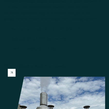
System odzyskuje ciepło odpadowe ze spalin kotłowych,
zrzutów z kolumn wieloefektowych (MECO) oraz
strumieni odpowietrzających, wykorzystując je do
podgrzewania wody technologicznej i zasilającej kotły.
Roczne oszczędności: ok. 740 000 USD
Redukcja CO₂: 1 280 ton rocznie
Zwrot z inwestycji: < 4 lata
Przeczytaj pełne studium przypadku