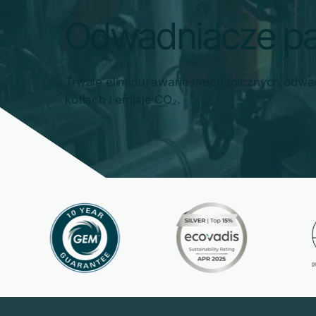
Odwadniacze p
Trwale eliminuj awarie mechanicznych odwa
kotłach i emisje CO₂.