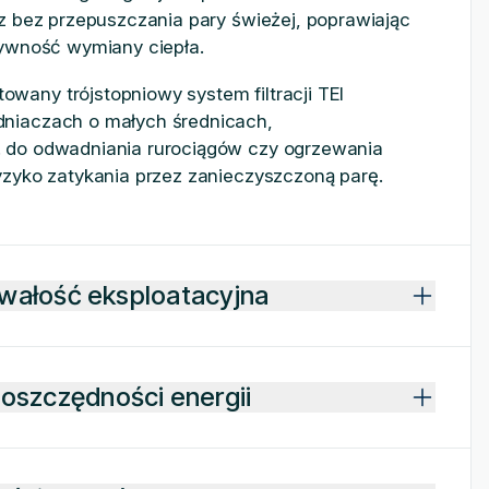
az bez przepuszczania pary świeżej, poprawiając
tywność wymiany ciepła.
any trójstopniowy system filtracji TEI
niaczach o małych średnicach,
 do odwadniania rurociągów czy ogrzewania
yzyko zatykania przez zanieczyszczoną parę.
rwałość eksploatacyjna
oszczędności energii