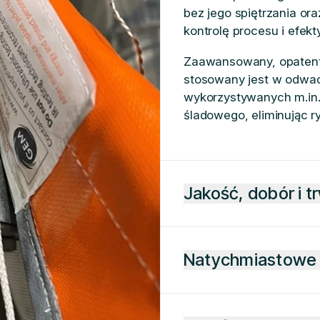
bez jego spiętrzania or
kontrolę procesu i efek
Zaawansowany, opatentow
stosowany jest w odwad
wykorzystywanych m.in.
śladowego, eliminując r
Jakość, dobór i t
Natychmiastowe 