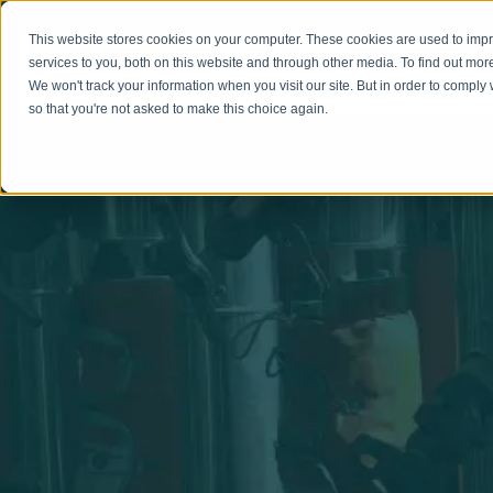
This website stores cookies on your computer. These cookies are used to im
services to you, both on this website and through other media. To find out mo
We won't track your information when you visit our site. But in order to comply 
so that you're not asked to make this choice again.