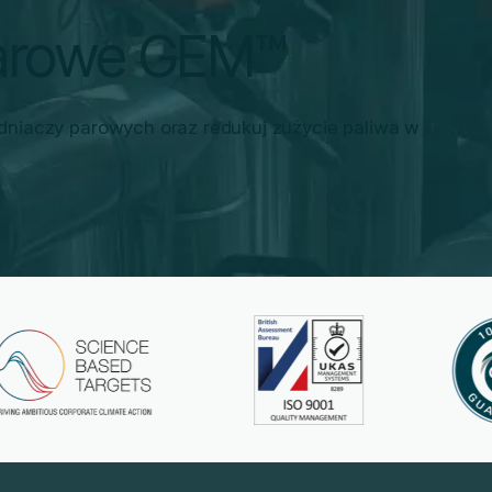
arowe GEM™
dniaczy parowych oraz redukuj zużycie paliwa w