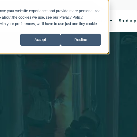
prove your website experience and provide more personalized
re about the cookies we use, see our
Privacy Policy
.
Rozwiązania
Branże
Studia 
with your preferences, we'll have to use just one tiny cookie
Accept
Decline