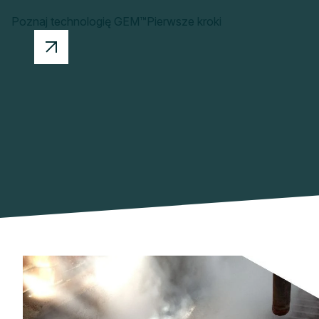
Poznaj technologię GEM™
Pierwsze kroki