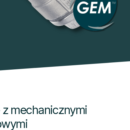
 z mechanicznymi
owymi