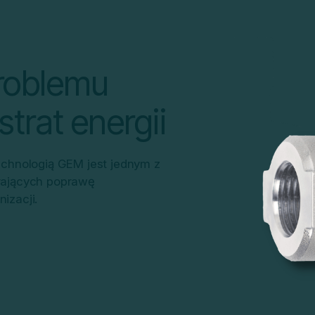
problemu
strat energii
chnologią GEM jest jednym z
erających poprawę
izacji.