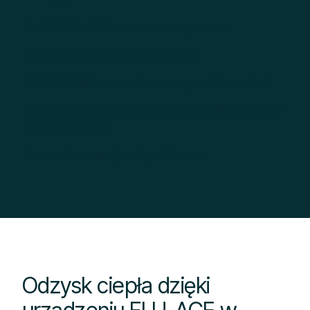
3 282 850 KWh/rok odzyskanego ciepła
Ograniczenie zużycia gazu o 22%
137 838 GBP rocznych oszczędności na paliwie
Ograniczenia emisji gazów cieplarnianych o ponad 1
325 ton rocznie
Zwrot z inwestycji w ciągu 1,8 roku
Odzysk ciepła dzięki