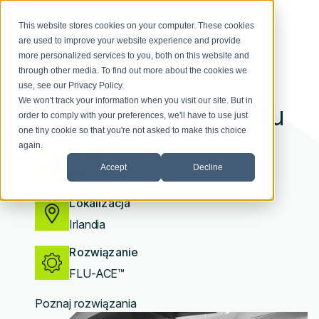
This website stores cookies on your computer. These cookies
are used to improve your website experience and provide
more personalized services to you, both on this website and
through other media. To find out more about the cookies we
use, see our
Privacy Policy
.
We won't track your information when you visit our site. But in
Duży producent nabiału
order to comply with your preferences, we'll have to use just
one tiny cookie so that you're not asked to make this choice
again.
Branża
Accept
Decline
Mleczarnie
Lokalizacja
Irlandia
Rozwiązanie
FLU-ACE™
Poznaj rozwiązania