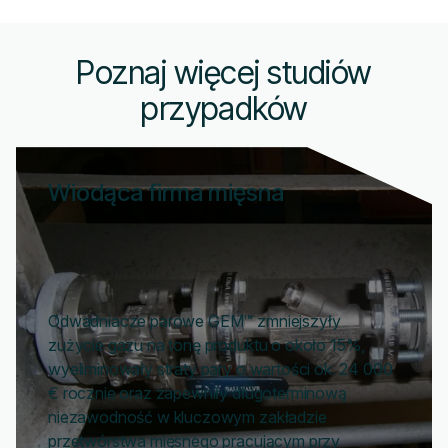
Poznaj więcej studiów
przypadków
Wiodąca firma mięsna
Odwadniacze parowe GEM™ zmniejszyły
zużycie gazu na tonę produktu o około 15%,
wyeliminowały straty pary o wartości ok. 24 000
€ rocznie oraz zapewniły długoterminową
niezawodność w kluczowym zakładzie
przetwórstwa mięsnego pracującym przy